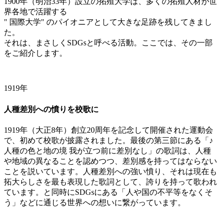
1900年（明治33年）設立の拓殖大学は、多くの拓殖人材が世
界各地で活躍する
" 国際大学" のパイオニアとして大きな足跡を残してきまし
た。
それは、まさしくSDGsと呼べる活動。ここでは、その一部
をご紹介します。
1919年
人種差別への憤りを校歌に
1919年（大正8年）創立20周年を記念して開催された運動会
で、初めて校歌が披露されました。最後の第三節にある「♪
人種の色と地の境 我が立つ前に差別なし」の歌詞は、人種
や地域の異なることを認めつつ、差別感を持ってはならない
ことを説いています。人種差別への強い憤り、それは現在も
拓大らしさを最も表現した歌詞として、誇りを持って歌われ
ています。と同時にSDGsにある「人や国の不平等をなくそ
う」などに通じる世界への想いに繋がっています。